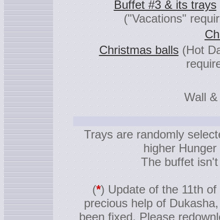
Buffet #3 & its trays
("Vacations" requi
Ch
Christmas balls
(Hot D
requir
Wall &
Trays are randomly selec
higher Hunger 
The buffet isn'
(
*
) Update of the 11th o
precious help of Dukasha, 
been fixed. Please redownlo