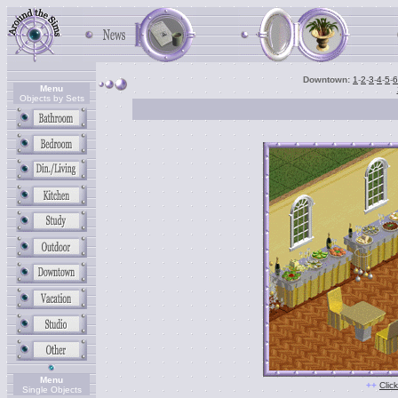
Downtown:
1
-
2
-
3
-
4
-
5
-
6
Menu
Objects by Sets
Menu
++
Clic
Single Objects