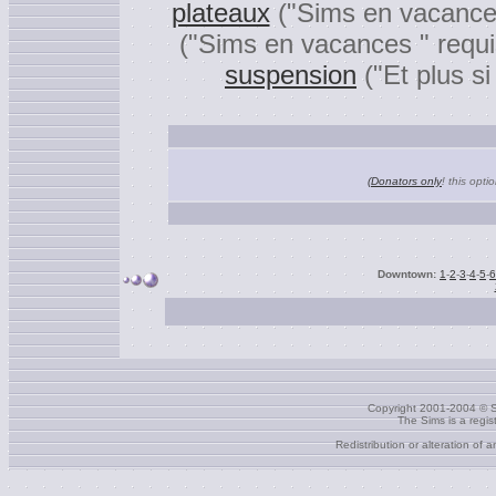
plateaux
("Sims en vacances
("Sims en vacances " requi
suspension
("Et plus si
(Donators only
! this opti
Downtown:
1
-
2
-
3
-
4
-
5
-
6
Copyright 2001-2004 © S
The Sims is a regi
Redistribution or alteration of 